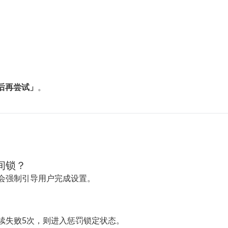
时后再尝试」
。
。
间锁？
会强制引导用户完成设置。
续失败5次，则进入惩罚锁定状态。